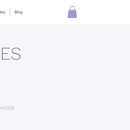
ates
Blog
TES
24.2025