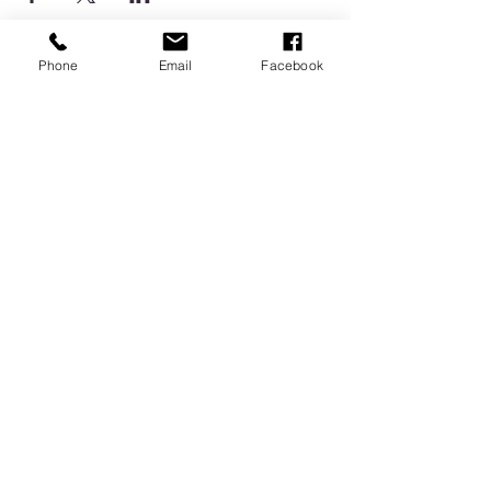
Phone
Email
Facebook
Accueil
A propos
Le Garuda
Le pilates
Blog
Devenir instructeur de pilates
Mentions légales
Politique de confidentialité & rgpd
©2020 par LAURA COACH PILATES.
Webmaster Christine Winter