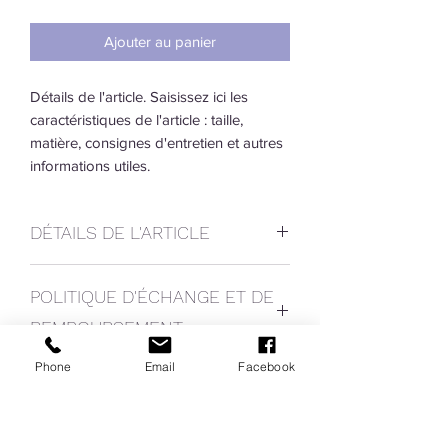
Ajouter au panier
Détails de l'article. Saisissez ici les
caractéristiques de l'article : taille,
matière, consignes d'entretien et autres
informations utiles.
DÉTAILS DE L'ARTICLE
Détails de l'article. Saisissez ici les
POLITIQUE D'ÉCHANGE ET DE
caractéristiques de l'article : taille,
matière et consignes d'entretien. Vous
REMBOURSEMENT
pouvez aussi ajouter des précisions
supplémentaires comme par exemple le
Phone
Email
Facebook
Politique d'échange et de
mode de livraison. Cet emplacement est
CONDITIONS DE LIVRAISON
remboursement. Informez vos visiteurs
idéal pour vanter les mérites de cet
des conditions d'échange et de
article à vos clients. Les clients aiment
Conditions de livraison. Saisissez ici les
remboursement des articles qu'ils