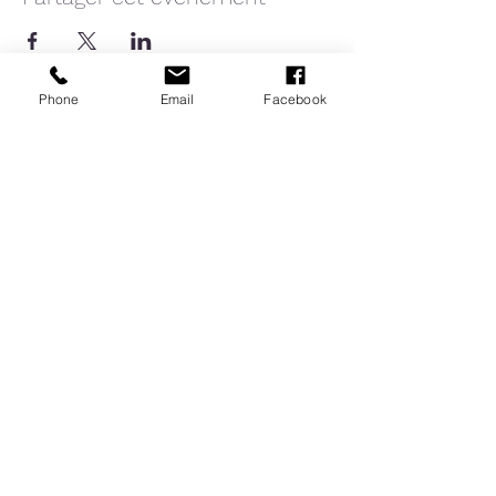
Phone
Email
Facebook
Accueil
A propos
Le Garuda
Le pilates
Blog
Devenir instructeur de pilates
Mentions légales
Politique de confidentialité & rgpd
©2020 par LAURA COACH PILATES.