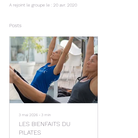
A rejoint le groupe le : 20 avr. 2020
Posts
3 mai 2026
∙
3
min
LES BIENFAITS DU
PILATES