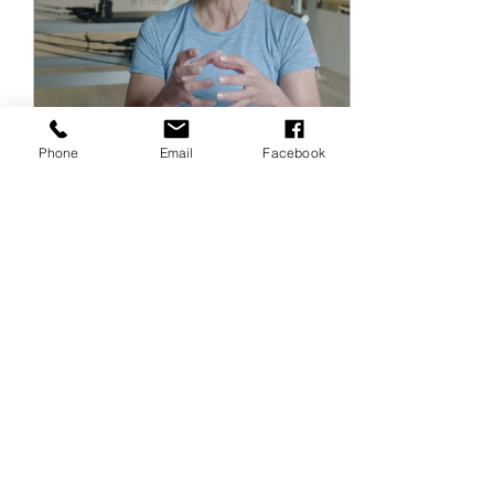
Phone
Email
Facebook
14 janv. 2025
∙
0
min
La méthode Pilates
14
0