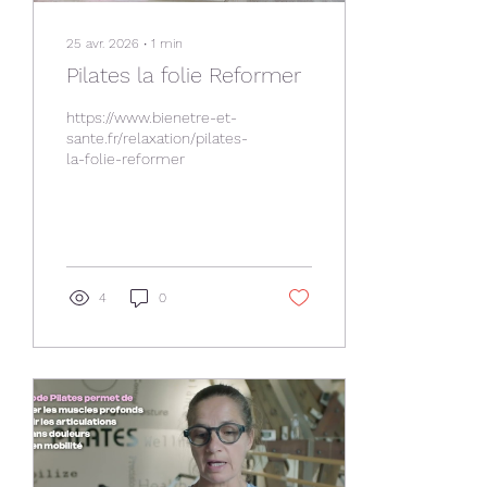
25 avr. 2026
∙
1
min
Pilates la folie Reformer
https://www.bienetre-et-
sante.fr/relaxation/pilates-
la-folie-reformer
4
0